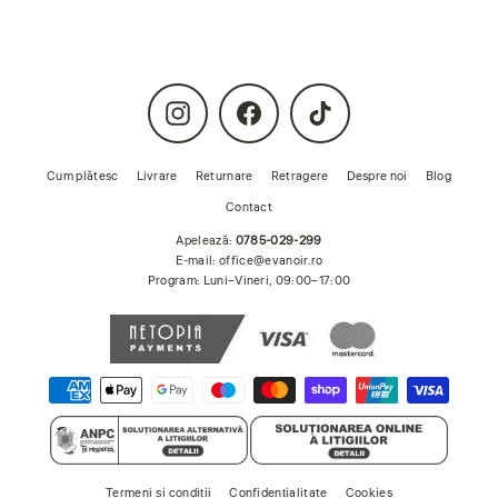
Instagram
Facebook
TikTok
Cum plătesc
Livrare
Returnare
Retragere
Despre noi
Blog
Contact
Apelează:
0785-029-299
E-mail:
office@evanoir.ro
Program: Luni–Vineri, 09:00–17:00
Termeni și condiții
Confidențialitate
Cookies