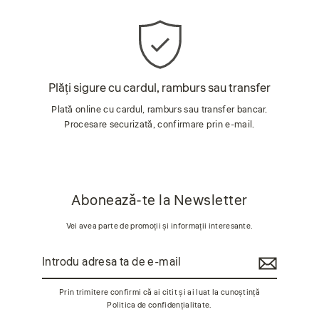
Plăți sigure cu cardul, ramburs sau transfer
Plată online cu cardul, ramburs sau transfer bancar.
Procesare securizată, confirmare prin e-mail.
Abonează-te la Newsletter
Vei avea parte de promoții și informații interesante.
Introdu
Abonează-
adresa
te
ta
de
Prin trimitere confirmi că ai citit și ai luat la cunoștință
e-
Politica de confidențialitate
.
mail