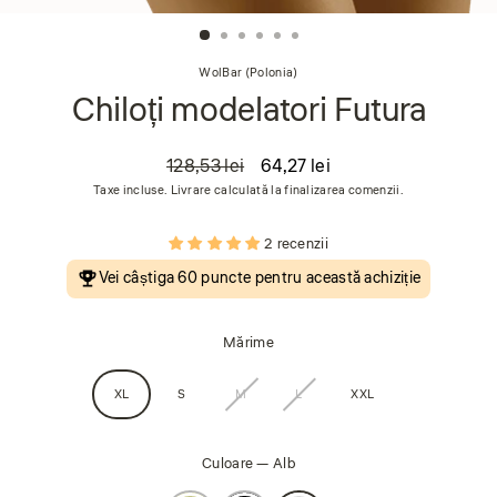
(esc
WolBar (Polonia)
Chiloți modelatori Futura
128,53 lei
64,27 lei
Preț
Preț
Taxe incluse. Livrare calculată la finalizarea comenzii.
obișnuit
de
vânzare
2 recenzii
Vei câștiga
60 puncte
pentru această achiziție
Mărime
XL
S
M
L
XXL
Culoare
—
Alb