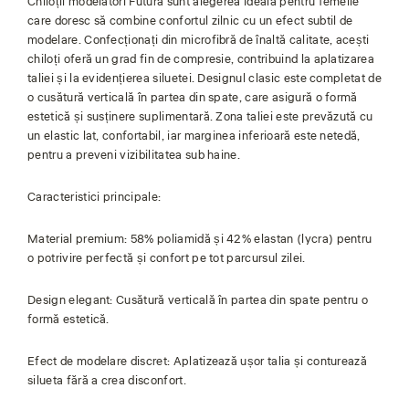
Chiloții modelatori Futura sunt alegerea ideală pentru femeile
care doresc să combine confortul zilnic cu un efect subtil de
modelare. Confecționați din microfibră de înaltă calitate, acești
chiloți oferă un grad fin de compresie, contribuind la aplatizarea
taliei și la evidențierea siluetei. Designul clasic este completat de
o cusătură verticală în partea din spate, care asigură o formă
estetică și susținere suplimentară. Zona taliei este prevăzută cu
un elastic lat, confortabil, iar marginea inferioară este netedă,
pentru a preveni vizibilitatea sub haine.
Caracteristici principale:
Material premium: 58% poliamidă și 42% elastan (lycra) pentru
o potrivire perfectă și confort pe tot parcursul zilei.
Design elegant: Cusătură verticală în partea din spate pentru o
formă estetică.
Efect de modelare discret: Aplatizează ușor talia și conturează
silueta fără a crea disconfort.