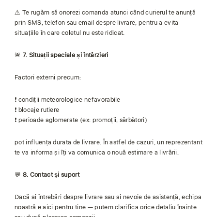
⚠️ Te rugăm să onorezi comanda atunci când curierul te anunță
prin SMS, telefon sau email despre livrare, pentru a evita
situațiile în care coletul nu este ridicat.
🚨
7. Situații speciale și întârzieri
Factori externi precum:
❗ condiții meteorologice nefavorabile
❗ blocaje rutiere
❗ perioade aglomerate (ex: promoții, sărbători)
pot influența durata de livrare. În astfel de cazuri, un reprezentant
te va informa și îți va comunica o nouă estimare a livrării.
💬
8. Contact și suport
Dacă ai întrebări despre livrare sau ai nevoie de asistență, echipa
noastră e aici pentru tine — putem clarifica orice detaliu înainte