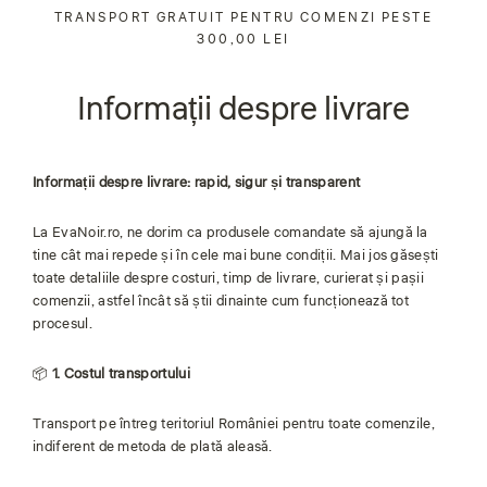
Sari
TRANSPORT GRATUIT PENTRU COMENZI PESTE
la
300,00 LEI
conținut
Informații despre livrare
Informații despre livrare: rapid, sigur și transparent
La EvaNoir.ro, ne dorim ca produsele comandate să ajungă la
tine cât mai repede și în cele mai bune condiții. Mai jos găsești
toate detaliile despre costuri, timp de livrare, curierat și pașii
comenzii, astfel încât să știi dinainte cum funcționează tot
procesul.
📦
1. Costul transportului
Transport pe întreg teritoriul României pentru toate comenzile,
indiferent de metoda de plată aleasă.