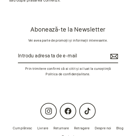
sau după plasarea comenzii.
Abonează-te la Newsletter
Vei avea parte de promoții și informații interesante.
Introdu
Abonează-
adresa
te
ta
de
Prin trimitere confirmi că ai citit și ai luat la cunoștință
e-
Politica de confidențialitate
.
mail
Instagram
Facebook
TikTok
Cum plătesc
Livrare
Returnare
Retragere
Despre noi
Blog