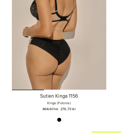
Sutien Kinga 1156
Kinga (Polonia)
Preț
Preț
368,97 lei
276,73 lei
obișnuit
de
vânzare