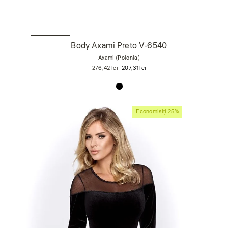
Body Axami Preto V-6540
Axami (Polonia)
Preț
Preț
276,42 lei
207,31 lei
obișnuit
de
vânzare
Economisiți 25%