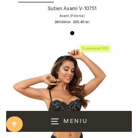
Sutien Axami V-10751
Axami (Polonia)
Preț
Preț
267,20 lei
200,40 lei
obișnuit
de
vânzare
Economisiți 25%
MENIU