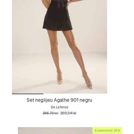
Set neglijeu Agathe 901 negru
De Lafense
Preț
Preț
266,72 lei
200,04 lei
obișnuit
de
vânzare
Economisiți 25%