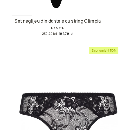
Set neglijeu din dantela cu string Olimpia
DKAREN
Preț
Preț
259,72 lei
194,79 lei
obișnuit
de
vânzare
Economisiți 50%