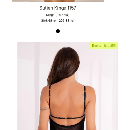
Sutien Kinga 1157
Kinga (Polonia)
Preț
Preț
306,48 lei
229,86 lei
obișnuit
de
vânzare
Economisiți 25%