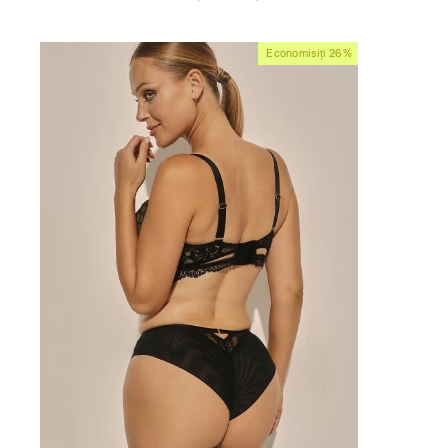
obișnuit
de
vânzare
Economisiți 26%