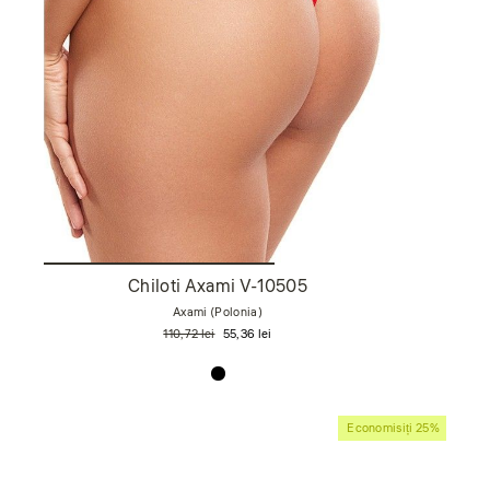
Chiloti Axami V-10505
Axami (Polonia)
Preț
Preț
110,72 lei
55,36 lei
obișnuit
de
vânzare
Economisiți 25%