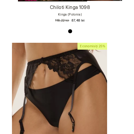
Chiloti Kinga 1098
Kinga (Polonia)
Preț
Preț
118,22 lei
87,48 lei
obișnuit
de
vânzare
Economisiți 25%