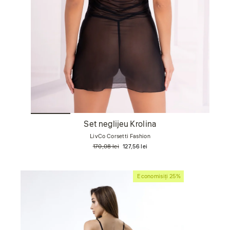
Set neglijeu Krolina
LivCo Corsetti Fashion
Preț
Preț
170,08 lei
127,56 lei
obișnuit
de
vânzare
Economisiți 25%