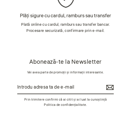
Plăți sigure cu cardul, ramburs sau transfer
Plată online cu cardul, ramburs sau transfer bancar.
Procesare securizată, confirmare prin e-mail.
Abonează-te la Newsletter
Vei avea parte de promoții și informații interesante.
Introdu
Abonează-
adresa
te
ta
de
Prin trimitere confirmi că ai citit și ai luat la cunoștință
e-
Politica de confidențialitate
.
mail