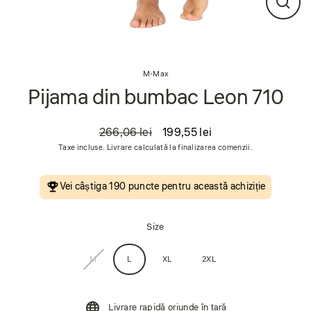
Închi
(esc
M-Max
Pijama din bumbac Leon 710
266,06 lei
199,55 lei
Preț
Preț
Taxe incluse. Livrare calculată la finalizarea comenzii.
obișnuit
de
vânzare
Vei câștiga
190 puncte
pentru această achiziție
Size
M
L
XL
2XL
Livrare rapidă oriunde în țară