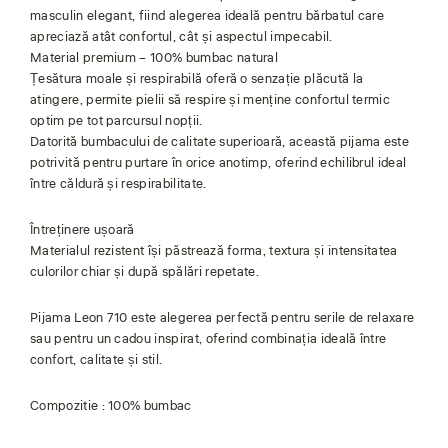
masculin elegant, fiind alegerea ideală pentru bărbatul care
apreciază atât confortul, cât și aspectul impecabil.
Material premium – 100% bumbac natural
Țesătura moale și respirabilă oferă o senzație plăcută la
atingere, permite pielii să respire și menține confortul termic
optim pe tot parcursul nopții.
Datorită bumbacului de calitate superioară, această pijama este
potrivită pentru purtare în orice anotimp, oferind echilibrul ideal
între căldură și respirabilitate.
Întreținere ușoară
Materialul rezistent își păstrează forma, textura și intensitatea
culorilor chiar și după spălări repetate.
Pijama Leon 710 este alegerea perfectă pentru serile de relaxare
sau pentru un cadou inspirat, oferind combinația ideală între
confort, calitate și stil.
Compozitie : 100% bumbac