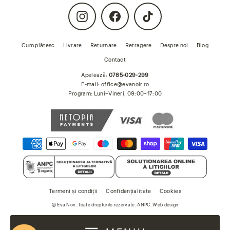
Instagram
Facebook
TikTok
Cum plătesc
Livrare
Returnare
Retragere
Despre noi
Blog
Contact
Apelează:
0785-029-299
E-mail:
office@evanoir.ro
Program: Luni–Vineri, 09:00–17:00
Termeni și condiții
Confidențialitate
Cookies
©
Eva Noir
. Toate drepturile rezervate.
ANPC
.
Web design