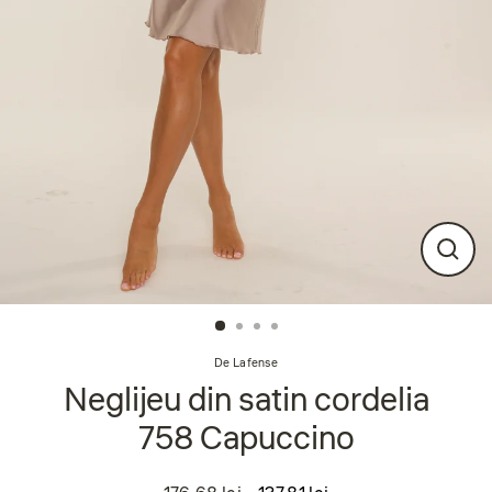
Închi
(esc
De Lafense
Neglijeu din satin cordelia
758 Capuccino