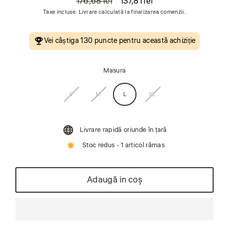
176,68 lei
137,81 lei
Preț
Preț
Taxe incluse. Livrare calculată la finalizarea comenzii.
obișnuit
de
vânzare
Vei câștiga
130 puncte
pentru această achiziție
Masura
S
M
L
XL
Livrare rapidă oriunde în țară
Stoc redus - 1 articol rămas
Adaugă in coş