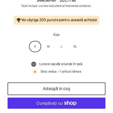
266,30 lei
207,71 lei
Preț
Preț
Taxe incluse. Livrare calculată la finalizarea comenzii.
obișnuit
de
vânzare
Vei câștiga
200 puncte
pentru această achiziție
Size
S
M
L
XL
Livrare rapidă oriunde în țară
Stoc redus - 1 articol rămas
Adaugă in coş