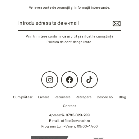
Vei avea parte de promoții și informații interesante.
Introdu
Abonează-
adresa
te
ta
de
Prin trimitere confirmi că ai citit și ai luat la cunoștință
e-
Politica de confidențialitate
.
mail
Instagram
Facebook
TikTok
Cum plătesc
Livrare
Returnare
Retragere
Despre noi
Blog
Contact
Apelează:
0785-029-299
E-mail:
office@evanoir.ro
Program: Luni–Vineri, 09:00–17:00