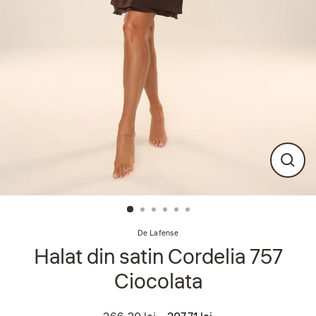
Închi
(esc
De Lafense
Halat din satin Cordelia 757
Ciocolata