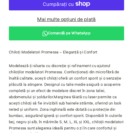
Mai multe opțiuni de plată
Comandă pe WhatsApp
Chiloți Modelatori Promessa – Eleganță și Confort
Modelează-ți silueta cu discreție și rafinament cu ajutorul
chiloților modelatori Promessa. Confecționați din microfibră de
înaltă calitate, acești chiloți oferă un confort sporit și o senzație
plăcută la atingere. Designul cu talie medie asigură o acoperire
completă și un efect de modelare discret în zona taliei,
abdomenului și șoldurilor.Marginea tăiată cu laser permite ca
acești chiloți să fie invizibili sub hainele strâmte, oferind un look
neted și uniform. Zona inghinală este dotată cu protecție din
bumbac, asigurând igienă și confort sporit. Disponibili în culorile
bej, negru și alb, în mărimile S, M, L, XL și XXL, chiloții modelatori
Promessa sunt alegerea ideală pentru o zi în care confortul și