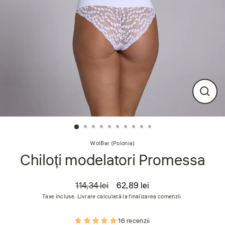
Închi
(esc
WolBar (Polonia)
Chiloți modelatori Promessa
114,34 lei
62,89 lei
Preț
Preț
Taxe incluse. Livrare calculată la finalizarea comenzii.
obișnuit
de
vânzare
16 recenzii