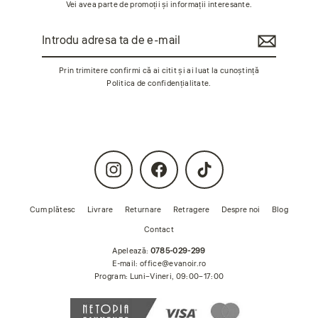
Vei avea parte de promoții și informații interesante.
Introdu
Abonează-
adresa
te
ta
de
Prin trimitere confirmi că ai citit și ai luat la cunoștință
e-
Politica de confidențialitate
.
mail
Instagram
Facebook
TikTok
Cum plătesc
Livrare
Returnare
Retragere
Despre noi
Blog
Contact
Apelează:
0785-029-299
E-mail:
office@evanoir.ro
Program: Luni–Vineri, 09:00–17:00