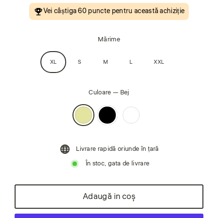
Vei câștiga
60 puncte
pentru această achiziție
Mărime
XL
S
M
L
XXL
Culoare
—
Bej
Livrare rapidă oriunde în țară
În stoc, gata de livrare
Adaugă in coş