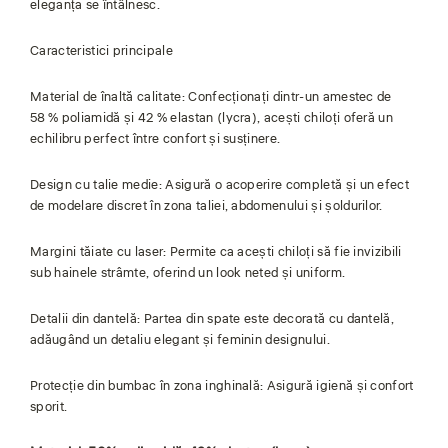
eleganța se întâlnesc.
Caracteristici principale
Material de înaltă calitate: Confecționați dintr-un amestec de
58 % poliamidă și 42 % elastan (lycra), acești chiloți oferă un
echilibru perfect între confort și susținere.
Design cu talie medie: Asigură o acoperire completă și un efect
de modelare discret în zona taliei, abdomenului și șoldurilor.
Margini tăiate cu laser: Permite ca acești chiloți să fie invizibili
sub hainele strâmte, oferind un look neted și uniform.
Detalii din dantelă: Partea din spate este decorată cu dantelă,
adăugând un detaliu elegant și feminin designului.
Protecție din bumbac în zona inghinală: Asigură igienă și confort
sporit.