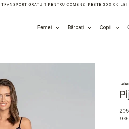
TRANSPORT GRATUIT PENTRU COMENZI PESTE 300,00 LEI
Femei
Bărbați
Copii
Itali
Pi
205,
Preț
Preț
Taxe 
obiș
de
vânz