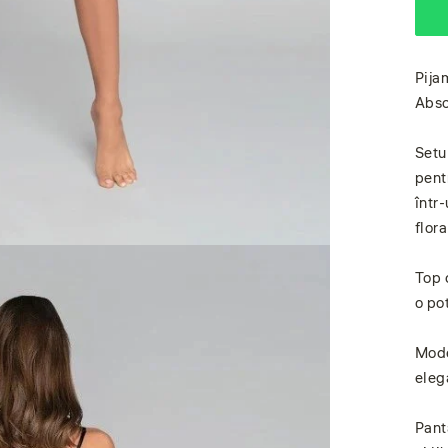
Pija
Abso
Setu
pent
într-
flora
Top 
o pot
Mode
eleg
Pant