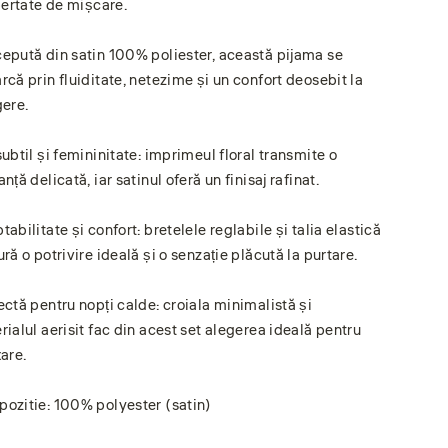
ibertate de mișcare.
epută din satin 100% poliester, această pijama se
rcă prin fluiditate, netezime și un confort deosebit la
gere.
subtil și femininitate: imprimeul floral transmite o
nță delicată, iar satinul oferă un finisaj rafinat.
abilitate și confort: bretelele reglabile și talia elastică
ră o potrivire ideală și o senzație plăcută la purtare.
ectă pentru nopți calde: croiala minimalistă și
rialul aerisit fac din acest set alegerea ideală pentru
are.
ozitie: 100% polyester (satin)