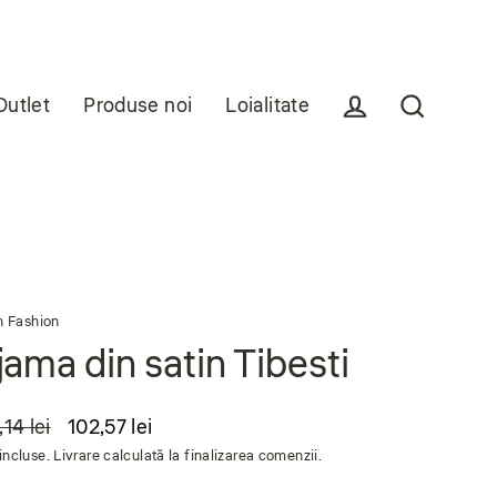
Outlet
Produse noi
Loialitate
Conectare
Căutare
an Fashion
jama din satin Tibesti
14 lei
102,57 lei
incluse. Livrare calculată la finalizarea comenzii.
nuit
are