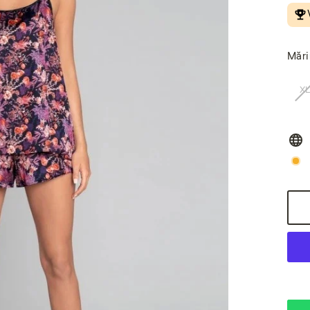
Măr
X