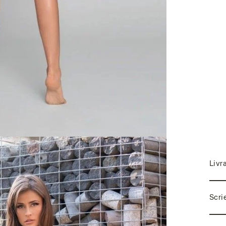
Livr
Scri