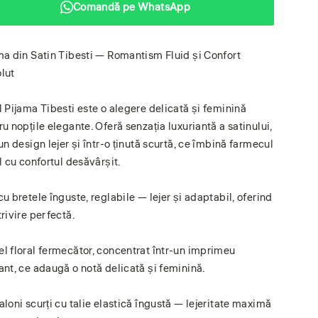
Comandă pe WhatsApp
ma din Satin Tibesti — Romantism Fluid și Confort
lut
l Pijama Tibesti este o alegere delicată și feminină
ru nopțile elegante. Oferă senzația luxuriantă a satinului,
un design lejer și într-o ținută scurtă, ce îmbină farmecul
l cu confortul desăvârșit.
cu bretele înguste, reglabile — lejer și adaptabil, oferind
rivire perfectă.
l floral fermecător, concentrat într-un imprimeu
ant, ce adaugă o notă delicată și feminină.
aloni scurți cu talie elastică îngustă — lejeritate maximă