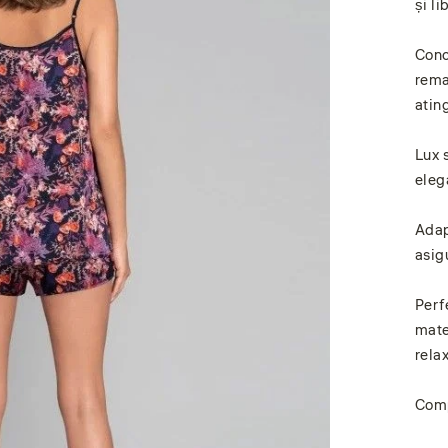
și l
Conc
rema
atin
Lux 
elega
Adapt
asigu
Perf
mate
relax
Comp