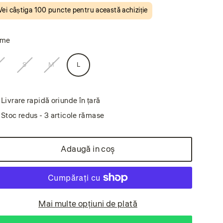
Vei câștiga
100 puncte
pentru această achiziție
ime
L
S
M
L
Livrare rapidă oriunde în țară
Stoc redus - 3 articole rămase
Adaugă in coş
Mai multe opțiuni de plată