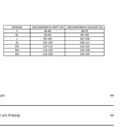
are
e un mesaj