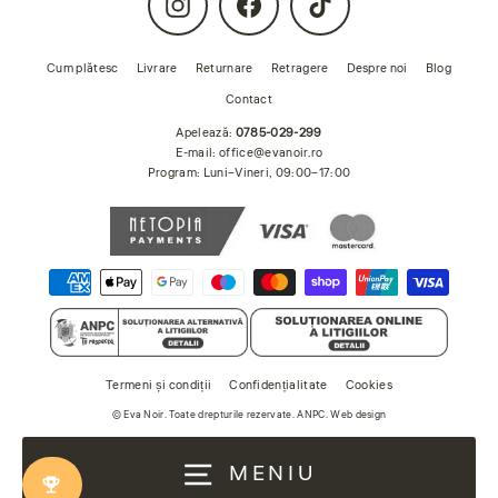
Cum plătesc
Livrare
Returnare
Retragere
Despre noi
Blog
Contact
Apelează:
0785-029-299
E-mail:
office@evanoir.ro
Program: Luni–Vineri, 09:00–17:00
Termeni și condiții
Confidențialitate
Cookies
©
Eva Noir
. Toate drepturile rezervate.
ANPC
.
Web design
MENIU