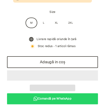
Size
M
L
XL
2XL
Livrare rapidă oriunde în țară
Stoc redus - 1 articol rămas
Adaugă in coş
Comandă pe WhatsApp