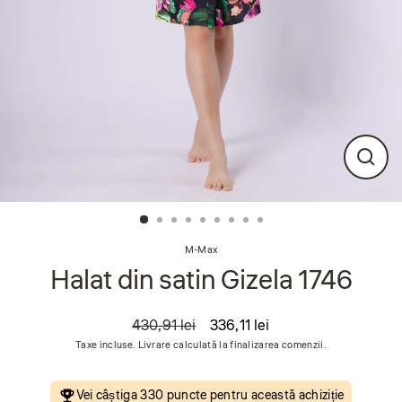
Închi
(esc
M-Max
Halat din satin Gizela 1746
430,91 lei
336,11 lei
Preț
Preț
Taxe incluse. Livrare calculată la finalizarea comenzii.
obișnuit
de
vânzare
Vei câștiga
330 puncte
pentru această achiziție