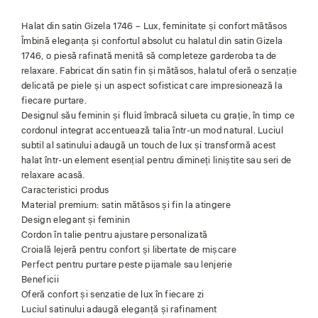
Halat din satin Gizela 1746 – Lux, feminitate și confort mătăsos
Îmbină eleganța și confortul absolut cu halatul din satin Gizela
1746, o piesă rafinată menită să completeze garderoba ta de
relaxare. Fabricat din satin fin și mătăsos, halatul oferă o senzație
delicată pe piele și un aspect sofisticat care impresionează la
fiecare purtare.
Designul său feminin și fluid îmbracă silueta cu grație, în timp ce
cordonul integrat accentuează talia într-un mod natural. Luciul
subtil al satinului adaugă un touch de lux și transformă acest
halat într-un element esențial pentru dimineți liniștite sau seri de
relaxare acasă.
Caracteristici produs
Material premium: satin mătăsos și fin la atingere
Design elegant și feminin
Cordon în talie pentru ajustare personalizată
Croială lejeră pentru confort și libertate de mișcare
Perfect pentru purtare peste pijamale sau lenjerie
Beneficii
Oferă confort și senzatie de lux în fiecare zi
Luciul satinului adaugă eleganță și rafinament