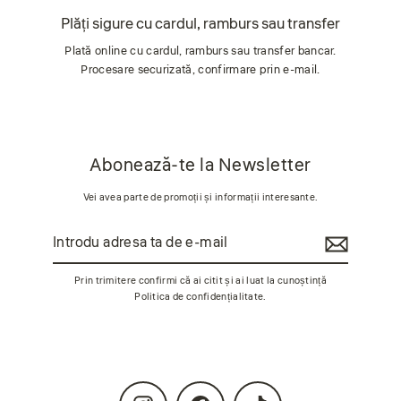
Plăți sigure cu cardul, ramburs sau transfer
Plată online cu cardul, ramburs sau transfer bancar.
Procesare securizată, confirmare prin e-mail.
Abonează-te la Newsletter
Vei avea parte de promoții și informații interesante.
Introdu
Abonează-
adresa
te
ta
de
Prin trimitere confirmi că ai citit și ai luat la cunoștință
e-
Politica de confidențialitate
.
mail
Instagram
Facebook
TikTok