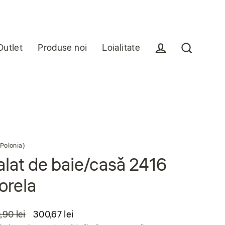
Outlet
Produse noi
Loialitate
Conectare
Căutare
Polonia)
lat de baie/casă 2416
orela
,90 lei
300,67 lei