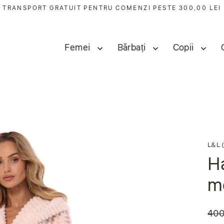
TRANSPORT GRATUIT PENTRU COMENZI PESTE 300,00 LEI
Femei
Bărbați
Copii
L&L (
Ha
m
400
Preț
Preț