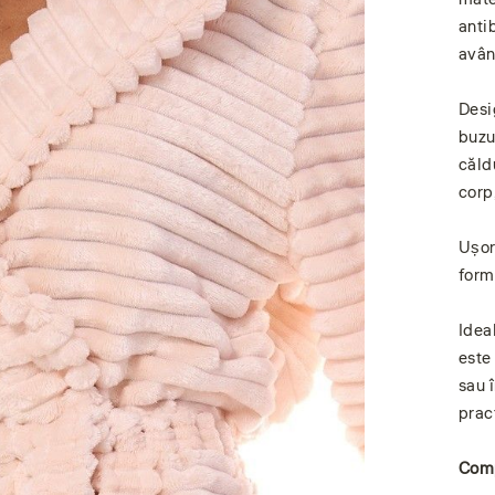
antib
avân
Desi
buzu
căld
corp
Ușor
form
Idea
este
sau 
prac
Comp