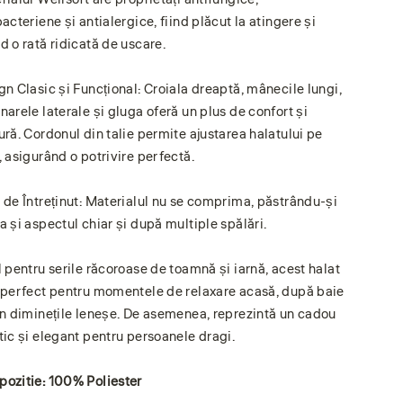
acteriene și antialergice, fiind plăcut la atingere și
d o rată ridicată de uscare.
gn Clasic și Funcțional: Croiala dreaptă, mânecile lungi,
narele laterale și gluga oferă un plus de confort și
ură. Cordonul din talie permite ajustarea halatului pe
, asigurând o potrivire perfectă.
 de Întreținut: Materialul nu se comprima, păstrându-și
a și aspectul chiar și după multiple spălări.
l pentru serile răcoroase de toamnă și iarnă, acest halat
 perfect pentru momentele de relaxare acasă, după baie
în diminețile leneșe. De asemenea, reprezintă un cadou
tic și elegant pentru persoanele dragi.
ozitie: 100% Poliester