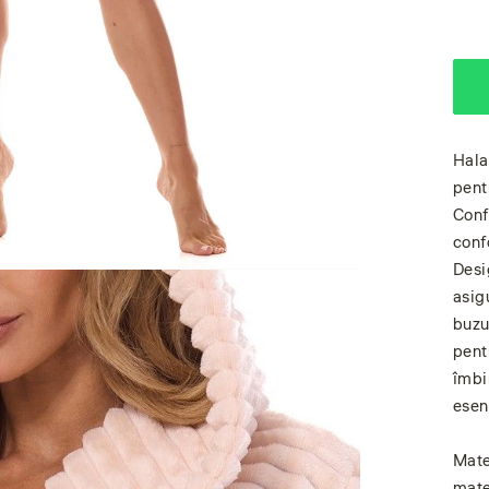
Hala
pent
Conf
conf
Desi
asig
buzun
pent
îmbi
esen
Mate
mate