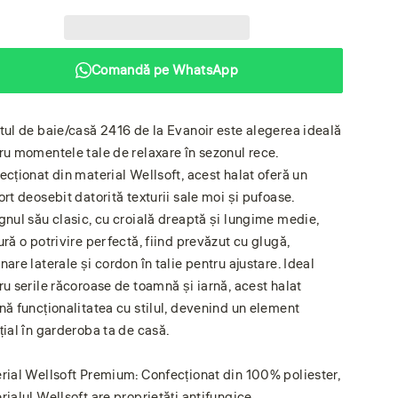
Comandă pe WhatsApp
tul de baie/casă 2416 de la Evanoir este alegerea ideală
ru momentele tale de relaxare în sezonul rece.
ecționat din material Wellsoft, acest halat oferă un
ort deosebit datorită texturii sale moi și pufoase.
gnul său clasic, cu croială dreaptă și lungime medie,
ură o potrivire perfectă, fiind prevăzut cu glugă,
are laterale și cordon în talie pentru ajustare. Ideal
ru serile răcoroase de toamnă și iarnă, acest halat
nă funcționalitatea cu stilul, devenind un element
țial în garderoba ta de casă.
rial Wellsoft Premium: Confecționat din 100% poliester,
rialul Wellsoft are proprietăți antifungice,