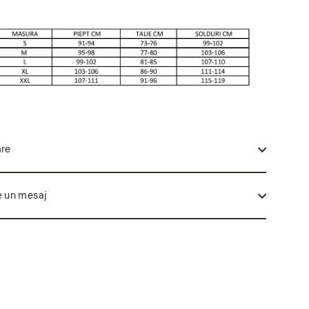
are
e un mesaj