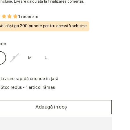
incluse. Livrare calculată la finalizarea comenzii.
nuit
are
1 recenzie
Vei câștiga
300 puncte
pentru această achiziție
ime
L
S
M
L
Livrare rapidă oriunde în țară
Stoc redus - 1 articol rămas
Adaugă in coş