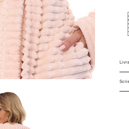
Livr
Scri