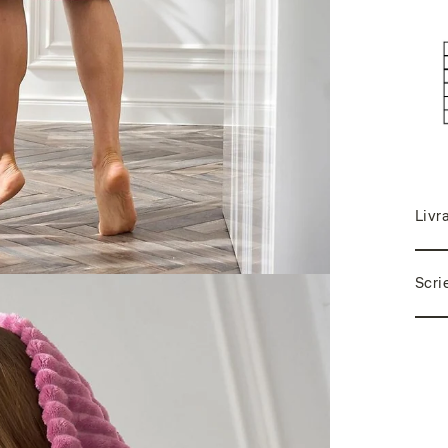
Livr
Scri