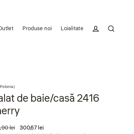
Outlet
Produse noi
Loialitate
Conectare
Căutare
Polonia)
lat de baie/casă 2416
erry
,90 lei
300,67 lei