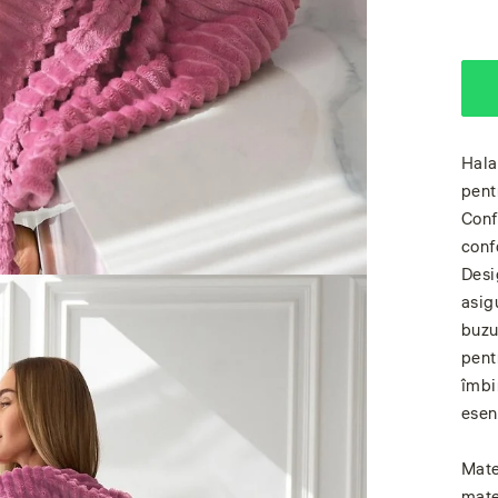
Hala
pent
Conf
conf
Desi
asig
buzun
pent
îmbi
esen
Mate
mate