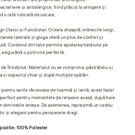
acteriene și antialergice, fiind plăcut la atingere și
d o rată ridicată de uscare.
gn Clasic și Funcțional: Croiala dreaptă, mânecile lungi,
narele laterale și gluga oferă un plus de confort și
ură. Cordonul din talie permite ajustarea halatului pe
, asigurând o potrivire perfectă.
 de Întreținut: Materialul nu se comprima, păstrându-și
a și aspectul chiar și după multiple spălări.
l pentru serile răcoroase de toamnă și iarnă, acest halat
 perfect pentru momentele de relaxare acasă, după baie
în diminețile leneșe. De asemenea, reprezintă un cadou
tic și elegant pentru persoanele dragi.
ozitie: 100% Poliester