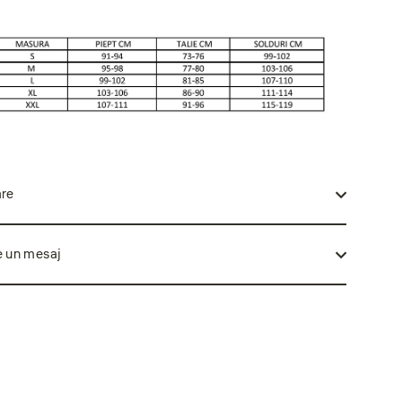
are
e un mesaj