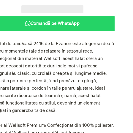
Comandă pe WhatsApp
tul de baie/casă 2416 de la Evanoir este alegerea ideală
ru momentele tale de relaxare în sezonul rece.
ecționat din material Wellsoft, acest halat oferă un
ort deosebit datorită texturii sale moi și pufoase.
gnul său clasic, cu croială dreaptă și lungime medie,
ură o potrivire perfectă, fiind prevăzut cu glugă,
are laterale și cordon în talie pentru ajustare. Ideal
ru serile răcoroase de toamnă și iarnă, acest halat
nă funcționalitatea cu stilul, devenind un element
țial în garderoba ta de casă.
rial Wellsoft Premium: Confecționat din 100% poliester,
rialul Wellsoft are proprietăți antifungice,