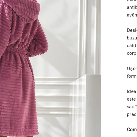
antib
avân
Desi
buzu
căld
corp
Ușor
form
Idea
este
sau 
prac
Comp