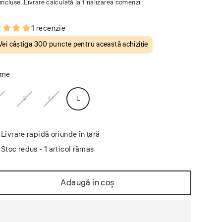
incluse. Livrare calculată la finalizarea comenzii.
nuit
are
1 recenzie
Vei câștiga
300 puncte
pentru această achiziție
ime
L
S
M
L
Livrare rapidă oriunde în țară
Stoc redus - 1 articol rămas
Adaugă in coş