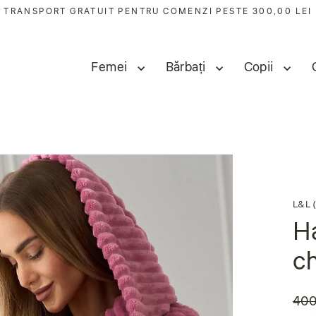
TRANSPORT GRATUIT PENTRU COMENZI PESTE 300,00 LEI
Femei
Bărbați
Copii
L&L (
Ha
ch
400
Preț
Preț