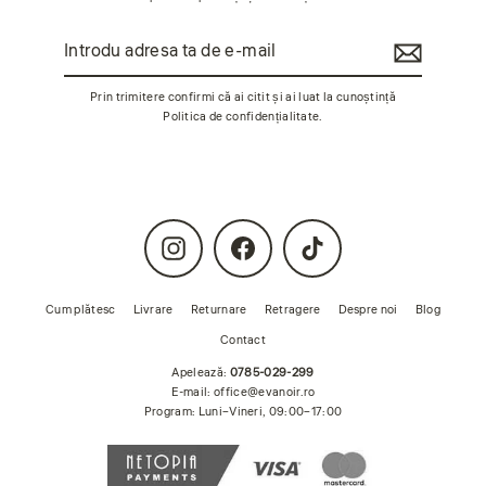
Introdu
Abonează-
adresa
te
ta
de
Prin trimitere confirmi că ai citit și ai luat la cunoștință
e-
Politica de confidențialitate
.
mail
Instagram
Facebook
TikTok
Cum plătesc
Livrare
Returnare
Retragere
Despre noi
Blog
Contact
Apelează:
0785-029-299
E-mail:
office@evanoir.ro
Program: Luni–Vineri, 09:00–17:00