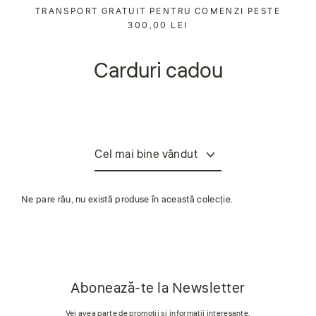
Sari
TRANSPORT GRATUIT PENTRU COMENZI PESTE
la
300,00 LEI
conținut
Carduri cadou
Sorta
Ne pare rău, nu există produse în această colecție.
Abonează-te la Newsletter
Vei avea parte de promoții și informații interesante.